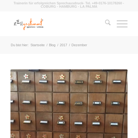
Trainerin für erfolgreichen Sprechausdruck- Tel. +49-0176-10178260 -
COBURG - HAMBURG - LA PALMA
Du bist hier:
Startseite
/
Blog
/
2017
/
Dezember