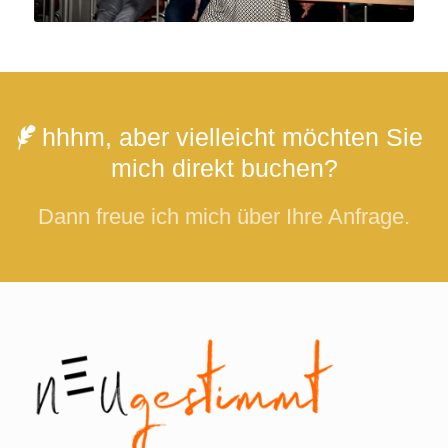
hhhm, aber vielleicht möchten Sie
mich direkt buchen?
Dann freue ich mich über Ihre Anfrage.