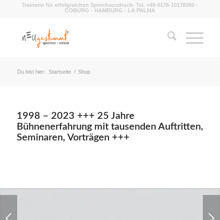
Trainerin für erfolgreichen Sprechausdruck- Tel. +49-0176-10178260 -
COBURG - HAMBURG - LA PALMA
Du bist hier:
Startseite
/
Shop
1998 – 2023 +++ 25 Jahre
Bühnenerfahrung mit tausenden Auftritten,
Seminaren, Vorträgen +++